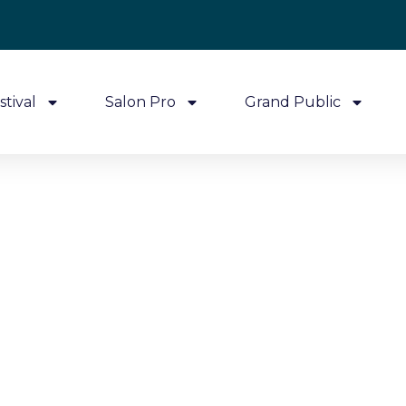
stival
Salon Pro
Grand Public
Festival de
société de 
#FESTIVALDESJEUXDEVICHY #BOARDGAMES #VI