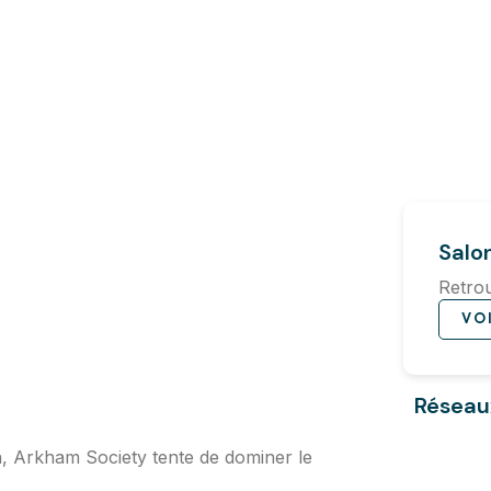
Salo
Retrou
VO
Réseau
n, Arkham Society tente de dominer le