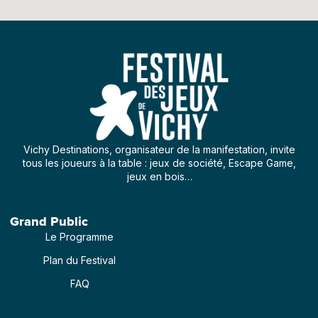
Vichy Destinations, organisateur de la manifestation, invite
tous les joueurs à la table : jeux de société, Escape Game,
jeux en bois…
Grand Public
Le Programme
Plan du Festival
FAQ