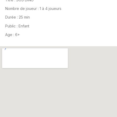
Nombre de joueur : 1 à 4 joueurs
Durée : 25 min
Public : Enfant
Age : 6+