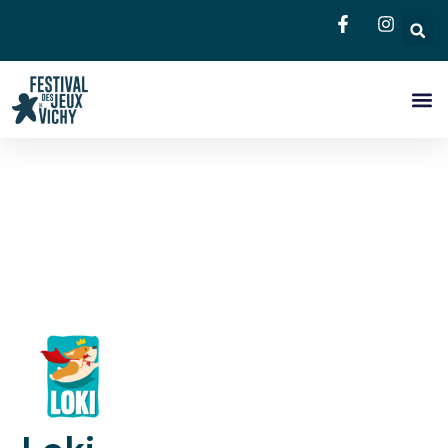
Le Fes
Salon Pro
Grand P
Infos 