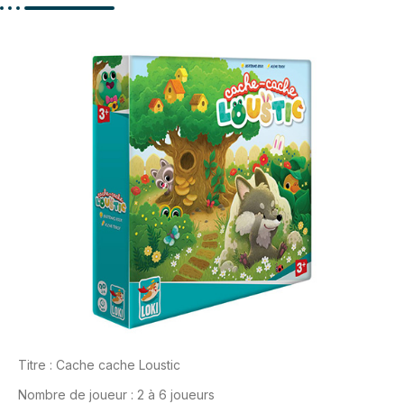
Titre : Cache cache Loustic
Nombre de joueur : 2 à 6 joueurs