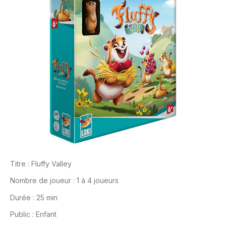
Titre : Fluffy Valley
Nombre de joueur : 1 à 4 joueurs
Durée : 25 min
Public : Enfant